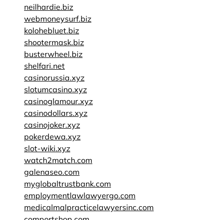
neilhardie.biz
webmoneysurf.biz
kolohebluet.biz
shootermask.biz
busterwheel.biz
shelfari.net
casinorussia.xyz
slotumcasino.xyz
casinoglamour.xyz
casinodollars.xyz
casinojoker.xyz
pokerdewa.xyz
slot-wiki.xyz
watch2match.com
galenaseo.com
myglobaltrustbank.com
employmentlawlawyergo.com
medicalmalpracticelawyersinc.com
comportshop.com