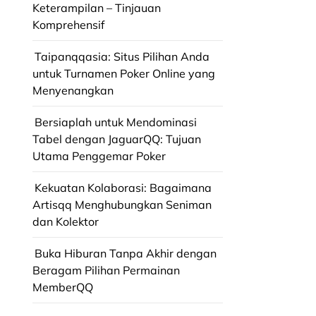
Keterampilan – Tinjauan
Komprehensif
Taipanqqasia: Situs Pilihan Anda
untuk Turnamen Poker Online yang
Menyenangkan
Bersiaplah untuk Mendominasi
Tabel dengan JaguarQQ: Tujuan
Utama Penggemar Poker
Kekuatan Kolaborasi: Bagaimana
Artisqq Menghubungkan Seniman
dan Kolektor
Buka Hiburan Tanpa Akhir dengan
Beragam Pilihan Permainan
MemberQQ