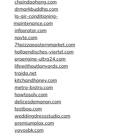
chaindaohang.com
drmarkbuddha.com
lg-air-conditioning-
maintenance.com
infoorator.com
novte.com
7hpizzaeasternmarket.com
hollaendisches-viertel.com
proengine-ultra24.com
lifewithoutlanyards.com
traida.net
kitchandhoney.com
metro-bistro.com
howtosolv.com
delicesdemanon.com
testboo.com
weddingdressstudio.com
premiumplox.com
yayosbk.com