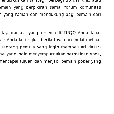
ndiskusikan strategi, berbagi tip dan trik, atau
main yang berpikiran sama, forum komunitas
n yang ramah dan mendukung bagi pemain dari
ya dan alat yang tersedia di ITUQQ, Anda dapat
er Anda ke tingkat berikutnya dan mulai melihat
a seorang pemula yang ingin mempelajari dasar-
onal yang ingin menyempurnakan permainan Anda,
encapai tujuan dan menjadi pemain poker yang