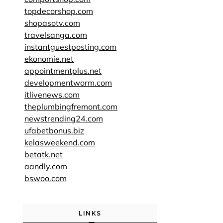
topdecorshop.com
shopasotv.com
travelsanga.com
instantguestposting.com
ekonomie.net
appointmentplus.net
developmentworm.com
itlivenews.com
theplumbingfremont.com
newstrending24.com
ufabetbonus.biz
kelasweekend.com
betatk.net
aandly.com
bswoo.com
LINKS