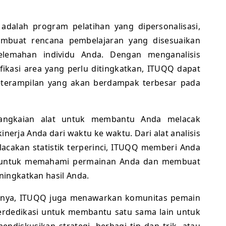
adalah program pelatihan yang dipersonalisasi,
buat rencana pembelajaran yang disesuaikan
lemahan individu Anda. Dengan menganalisis
ikasi area yang perlu ditingkatkan, ITUQQ dapat
terampilan yang akan berdampak terbesar pada
angkaian alat untuk membantu Anda melacak
erja Anda dari waktu ke waktu. Dari alat analisis
acakan statistik terperinci, ITUQQ memberi Anda
n untuk memahami permainan Anda dan membuat
ningkatkan hasil Anda.
hannya, ITUQQ juga menawarkan komunitas pemain
rdedikasi untuk membantu satu sama lain untuk