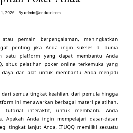
11, 2026
- By
admin@ondasrl.com
atau pemain berpengalaman, meningkatkan
gat penting jika Anda ingin sukses di dunia
lah satu platform yang dapat membantu Anda
, situs pelatihan poker online terkemuka yang
 daya dan alat untuk membantu Anda menjadi
dari semua tingkat keahlian, dari pemula hingga
tform ini menawarkan berbagai materi pelatihan,
n tutorial interaktif, untuk membantu Anda
. Apakah Anda ingin mempelajari dasar-dasar
gi tingkat lanjut Anda, ITUQQ memiliki sesuatu