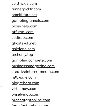
colttrickle.com
runnerpickfr.com
omnifuture.net
gamblingfunnels.com
pcos-help.com
btfutsal.com
codirop.com
ghosts-uk.net
askdono.com
techonly.top
gamblingcompete.com
businesssmagazine.com
creativeinternetmedia.com
n95-sale.com
blogreborn.com
virtcitnow.com
wiselymap.com
prochatgptonline.com
forexfactoryhub.com