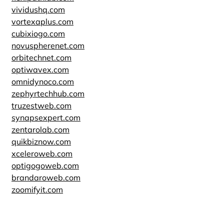
vividushq.com
vortexaplus.com
cubixiogo.com
novuspherenet.com
orbitechnet.com
optiwavex.com
omnidynoco.com
zephyrtechhub.com
truzestweb.com
synapsexpert.com
zentarolab.com
quikbiznow.com
xceleroweb.com
optigogoweb.com
brandaroweb.com
zoomifyit.com