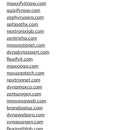
maxxifyitnow.com
quixifynow.com
zephyruspro.com
optipathx.com
nextronixlab.com
zentrixhq.com
innovestanet.com
dynabytexpert.com
flexifyit.com
maxxiogo.com
novusgotech.com
nextronnet.com
dynamoxco.com
zenturogen.com
innovexaweb.com
brandioplus.com
dynawebpro.com
synapsegen.com
flexipathlab.com