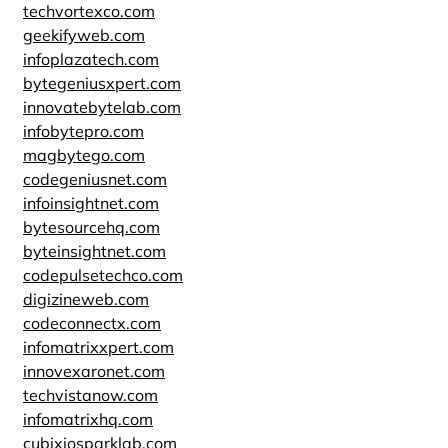
techvortexco.com
geekifyweb.com
infoplazatech.com
bytegeniusxpert.com
innovatebytelab.com
infobytepro.com
magbytego.com
codegeniusnet.com
infoinsightnet.com
bytesourcehq.com
byteinsightnet.com
codepulsetechco.com
digizineweb.com
codeconnectx.com
infomatrixxpert.com
innovexaronet.com
techvistanow.com
infomatrixhq.com
cubixiosparklab.com