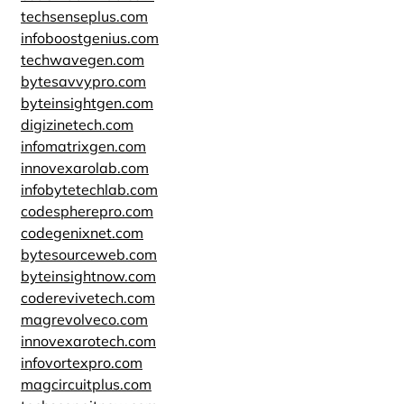
techsenseplus.com
infoboostgenius.com
techwavegen.com
bytesavvypro.com
byteinsightgen.com
digizinetech.com
infomatrixgen.com
innovexarolab.com
infobytetechlab.com
codespherepro.com
codegenixnet.com
bytesourceweb.com
byteinsightnow.com
coderevivetech.com
magrevolveco.com
innovexarotech.com
infovortexpro.com
magcircuitplus.com