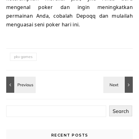
mengenal poker dan ingin meningkatkan
permainan Anda, cobalah Depoqq dan mulailah
menguasai seni poker hari ini.
pkv games
Search
RECENT POSTS