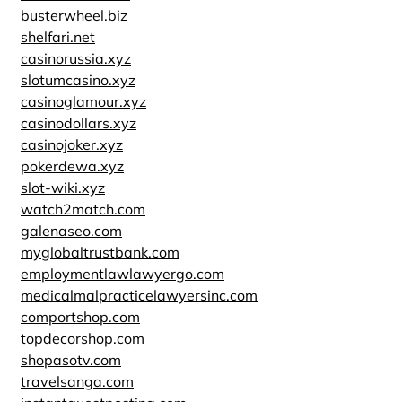
busterwheel.biz
shelfari.net
casinorussia.xyz
slotumcasino.xyz
casinoglamour.xyz
casinodollars.xyz
casinojoker.xyz
pokerdewa.xyz
slot-wiki.xyz
watch2match.com
galenaseo.com
myglobaltrustbank.com
employmentlawlawyergo.com
medicalmalpracticelawyersinc.com
comportshop.com
topdecorshop.com
shopasotv.com
travelsanga.com