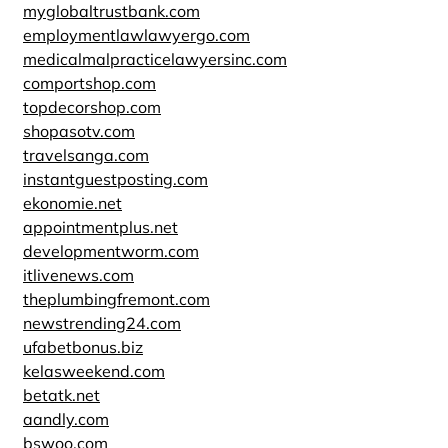
myglobaltrustbank.com
employmentlawlawyergo.com
medicalmalpracticelawyersinc.com
comportshop.com
topdecorshop.com
shopasotv.com
travelsanga.com
instantguestposting.com
ekonomie.net
appointmentplus.net
developmentworm.com
itlivenews.com
theplumbingfremont.com
newstrending24.com
ufabetbonus.biz
kelasweekend.com
betatk.net
aandly.com
bswoo.com