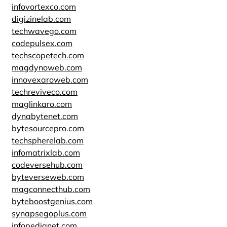
infovortexco.com
digizinelab.com
techwavego.com
codepulsex.com
techscopetech.com
magdynoweb.com
innovexaroweb.com
techreviveco.com
maglinkaro.com
dynabytenet.com
bytesourcepro.com
techspherelab.com
infomatrixlab.com
codeversehub.com
byteverseweb.com
magconnecthub.com
byteboostgenius.com
synapsegoplus.com
infopedianet.com