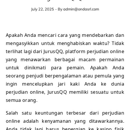
July 22, 2025
- By
admin@ondasrl.com
Apakah Anda mencari cara yang mendebarkan dan
mengasyikkan untuk menghabiskan waktu? Tidak
terlihat lagi dari JurusQQ, platform perjudian online
yang menawarkan berbagai macam permainan
untuk dinikmati para pemain. Apakah Anda
seorang penjudi berpengalaman atau pemula yang
ingin mencelupkan jari kaki Anda ke dunia
perjudian online, JurusQQ memiliki sesuatu untuk
semua orang.
Salah satu keuntungan terbesar dari perjudian
online adalah kenyamanan yang ditawarkannya.
Anda tidak lagi harus bepergian ke kasino fisik