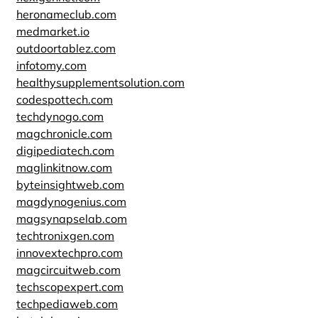
heronameclub.com
medmarket.io
outdoortablez.com
infotomy.com
healthysupplementsolution.com
codespottech.com
techdynogo.com
magchronicle.com
digipediatech.com
maglinkitnow.com
byteinsightweb.com
magdynogenius.com
magsynapselab.com
techtronixgen.com
innovextechpro.com
magcircuitweb.com
techscopexpert.com
techpediaweb.com