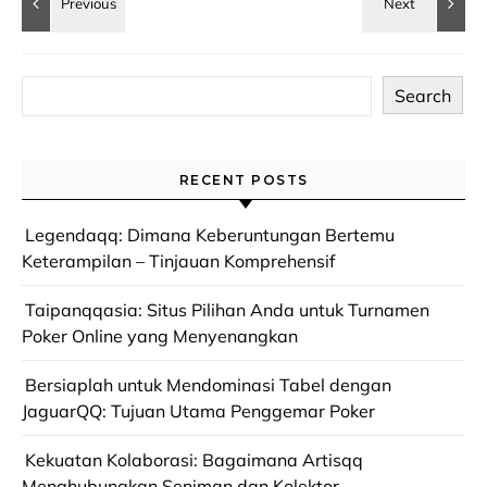
Search
RECENT POSTS
Legendaqq: Dimana Keberuntungan Bertemu
Keterampilan – Tinjauan Komprehensif
Taipanqqasia: Situs Pilihan Anda untuk Turnamen
Poker Online yang Menyenangkan
Bersiaplah untuk Mendominasi Tabel dengan
JaguarQQ: Tujuan Utama Penggemar Poker
Kekuatan Kolaborasi: Bagaimana Artisqq
Menghubungkan Seniman dan Kolektor