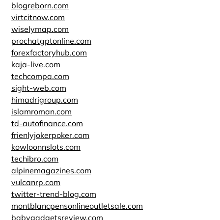
blogreborn.com
virtcitnow.com
wiselymap.com
prochatgptonline.com
forexfactoryhub.com
kaja-live.com
techcompa.com
sight-web.com
himadrigroup.com
islamroman.com
td-autofinance.com
frienlyjokerpoker.com
kowloonnslots.com
techibro.com
alpinemagazines.com
vulcanrp.com
twitter-trend-blog.com
montblancpensonlineoutletsale.com
babygadgetsreview.com