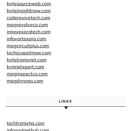
bytesourceweb.com
byteinsightnow.com
coderevivetech.com
magrevolveco.com
innovexarotech.com
infovortexpro.com
magcircuitplus.com
techscopeitnow.com
bytetronixnet.com
bytejetxpert.com
maginspectco.com
magdynogo.com
LINKS
techtronixhq.com
infogadgethub.com