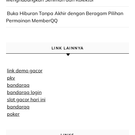
Buka Hiburan Tanpa Akhir dengan Beragam Pilihan
Permainan MemberQQ
LINK LAINNYA
link demo gacor
pkv
bandarqq
bandarqq login
slot gacor hari ini
bandarqq
poker