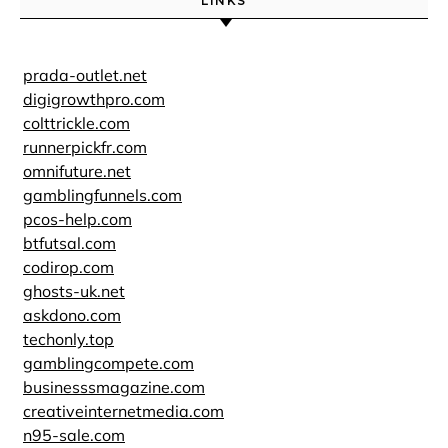
LINKS
prada-outlet.net
digigrowthpro.com
colttrickle.com
runnerpickfr.com
omnifuture.net
gamblingfunnels.com
pcos-help.com
btfutsal.com
codirop.com
ghosts-uk.net
askdono.com
techonly.top
gamblingcompete.com
businesssmagazine.com
creativeinternetmedia.com
n95-sale.com