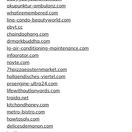
akupunktur-ambulanz.com
whatiremembered.com
linq-condo-beautyworld.com
ebyt.cc
chaindaohang.com
drmarkbuddha.com
lg-air-conditioning-maintenance.com
infoorator.com
novte.com
7hpizzaeasternmarket.com
hollaendisches-viertel.com
proengine-ultra24.com
lifewithoutlanyards.com
traida.net
kitchandhoney.com
metro-bistro.com
howtosolv.com
delicesdemanon.com